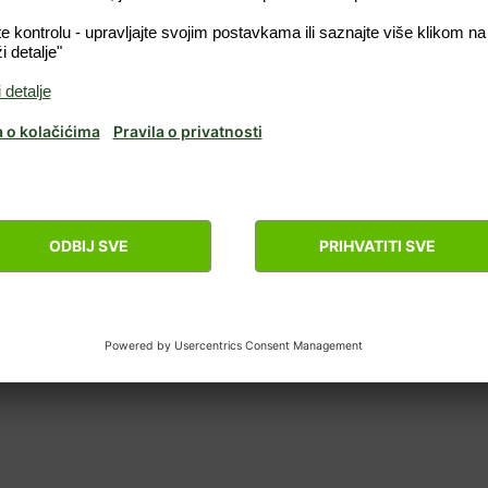
Potvrdi novu lozinku
Aktiviraj
Otkazati
Još se niste prijavili? Saznajte više o
iznajmljivanju svoje nekretnine
Problemi prilikom prijave?
Vodič s uputama