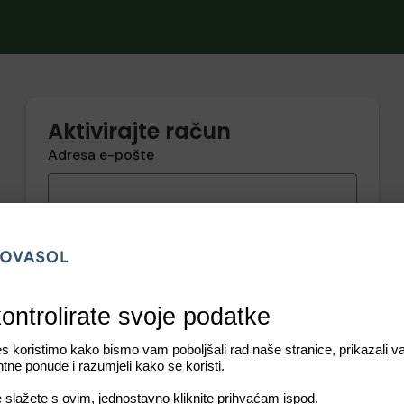
Aktivirajte račun
Adresa e-pošte
Zahtjevi za lozinku
Najmanje jedno veliko slovo (A - Z)
Najmanje jedno malo slovo (a - z)
Najmanje jedan broj (0 – 9)
Najmanje jedan poseban znak ( * ! $ @ % #
_ . - )
Minimalno 10 znakova
Novu lozinku